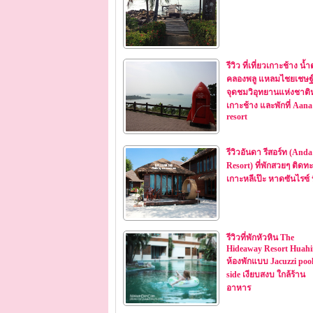
รีวิว ที่เที่ยวเกาะช้าง น้
คลองพลู แหลมไชยเชษฐ
จุดชมวิอุทยานแห่งชาติห
เกาะช้าง และพักที่ Aana
resort
รีวิวอันดา รีสอร์ท (Anda
Resort) ที่พักสวยๆ ติดท
เกาะหลีเป๊ะ หาดซันไรซ์ 
รีวิวที่พักหัวหิน The
Hideaway Resort Huah
ห้องพักแบบ Jacuzzi poo
side เงียบสงบ ใกล้ร้าน
อาหาร