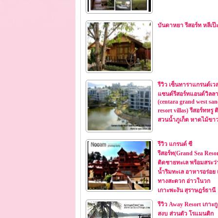
บันดาหยา รีสอร์ท หลีเป๊
รีวิว เซ็นทาราแกรนด์เวส
แซนด์รีสอร์ทแอนด์วิลล
(centara grand west sa
resort villas) รีสอร์ทหรู ต
สวนน้ำภูเก็ต หาดไม้ขา
รีวิว แกรนด์ ซี
รีสอร์ท(Grand Sea Resor
ติดชายทะเล พร้อมสระว่
น้ำริมทะเล อาหารอร่อย 
ทางสะดวก อ่าวในวก
เกาะพะงัน สุราษฎร์ธานี
รีวิว Away Resort เกาะก
สงบ ส่วนตัว โรแมนติก