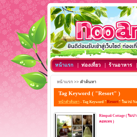
หน้าแรก
ท่องเที่ยว
ร้านอาหาร
หน้าแรก
>> คำค้นหา
Tag Keyword ( "Resort" )
Resort
หน้าคำค้นหา
- Tag Keyword "
" ในเวป N
Rimpaii Cottage ( ริมป
คอทเทจ )